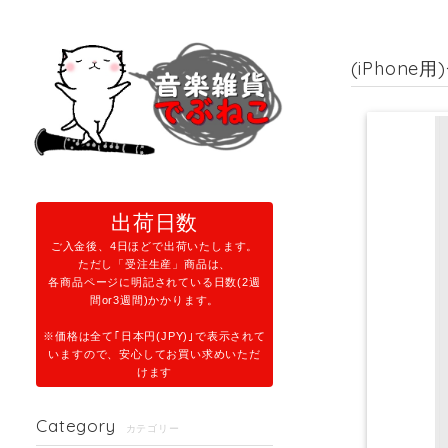
(iPhon
出荷日数
ご入金後、4日ほどで出荷いたします。
ただし「受注生産」商品は、
各商品ページに明記されている日数(2週
間or3週間)かかります。
※価格は全て｢日本円(JPY)｣で表示されて
いますので、安心してお買い求めいただ
けます
Category
カテゴリー