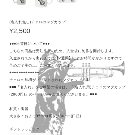
(名入れ無し)チェロのマグカップ
¥2,500
●●●出荷日について●●●
こちらの商品は受注生産のため、入金後に制作を開始します。
入金されてから出荷までに【2週間】ほどお時間がかかりますので、
予めご了承の上、ご注文くださいませ。
+++++++++++++
チェロの絵柄がプリントされたマグカップです。
■■■「名入れ」をご希望の場合は、「(名入れ用)チェロのマグカップ
(2800円)」のページからご購入くださいませ。■■■
材質：陶器
大きさ：およそ95mm(高さ)×80mm(口径)
ギフトラッピング