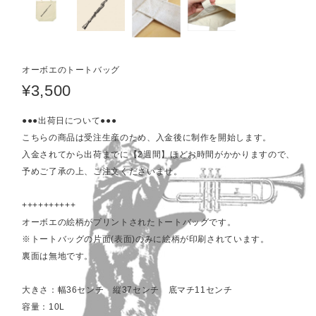
オーボエのトートバッグ
¥3,500
●●●出荷日について●●●
こちらの商品は受注生産のため、入金後に制作を開始します。
入金されてから出荷までに【2週間】ほどお時間がかかりますので、
予めご了承の上、ご注文くださいませ。
++++++++++
オーボエの絵柄がプリントされたトートバッグです。
※トートバッグの片面(表面)のみに絵柄が印刷されています。
裏面は無地です。
大きさ：幅36センチ 縦37センチ 底マチ11センチ
容量：10L