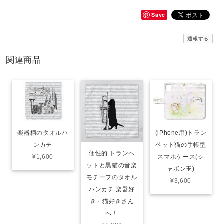
Save
通報する
関連商品
(iPhone用)トラン
楽器柄のタオルハ
ペット猫の手帳型
ンカチ
個性的 トランペ
スマホケース(シ
¥1,600
ットと黒猫の音楽
ャボン玉)
モチーフのタオル
¥3,600
ハンカチ‍ 楽器好
き・猫好きさん
へ！