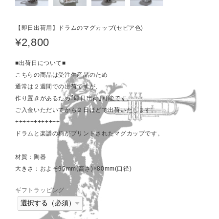
【即日出荷用】ドラムのマグカップ(セピア色)
¥2,800
■出荷日について■
こちらの商品は受注生産品のため
通常は２週間での出荷ですが、
作り置きがあるため｢即日出荷｣可能です。
ご入金いただいてから２日ほどで出荷いたします。
++++++++++++
ドラムと楽譜の柄がプリントされたマグカップです。
材質：陶器
大きさ：およそ95mm(高さ)×80mm(口径)
ギフトラッピング