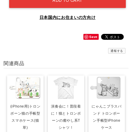
日本国内にお住まいの方向け
Save
通報する
関連商品
(iPhone用)トロン
演奏会に！普段着
にゃんこブラスバ
ボーン猫の手帳型
に！猫とトロンボ
ンド トロンボー
スマホケース(猫
ーンの癒やし系T
ン手帳型iPhone
草)
シャツ！
ケース