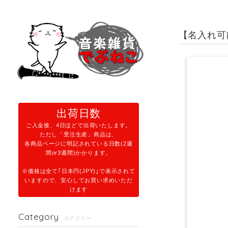
【名入れ可
出荷日数
ご入金後、4日ほどで出荷いたします。
ただし「受注生産」商品は、
各商品ページに明記されている日数(2週
間or3週間)かかります。
※価格は全て｢日本円(JPY)｣で表示されて
いますので、安心してお買い求めいただ
けます
Category
カテゴリー