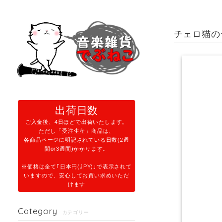
チェロ猫の
出荷日数
ご入金後、4日ほどで出荷いたします。
ただし「受注生産」商品は、
各商品ページに明記されている日数(2週
間or3週間)かかります。
※価格は全て｢日本円(JPY)｣で表示されて
いますので、安心してお買い求めいただ
けます
Category
カテゴリー