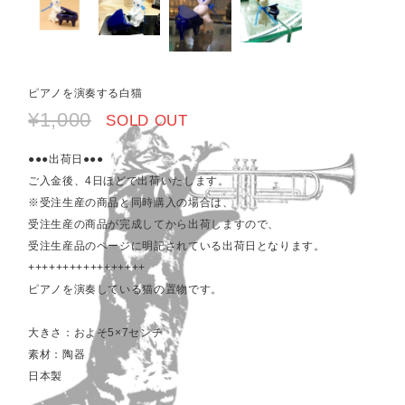
ピアノを演奏する白猫
¥1,000
SOLD OUT
●●●出荷日●●●
ご入金後、4日ほどで出荷いたします。
※受注生産の商品と同時購入の場合は、
受注生産の商品が完成してから出荷しますので、
受注生産品のページに明記されている出荷日となります。
+++++++++++++++++
ピアノを演奏している猫の置物です。
大きさ：およそ5×7センチ
素材：陶器
日本製