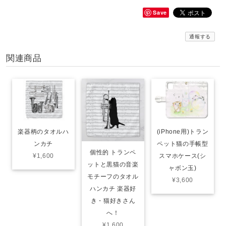
Save
通報する
関連商品
(iPhone用)トラン
楽器柄のタオルハ
ペット猫の手帳型
ンカチ
個性的 トランペ
スマホケース(シ
¥1,600
ットと黒猫の音楽
ャボン玉)
モチーフのタオル
¥3,600
ハンカチ‍ 楽器好
き・猫好きさん
へ！
¥1,600