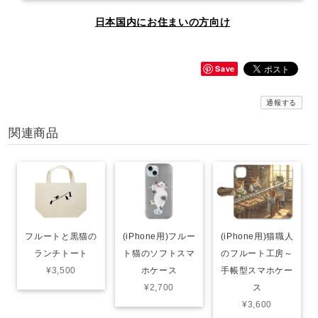
日本国内にお住まいの方向け
Save
通報する
関連商品
フルートと黒猫の
(iPhone用)フルー
(iPhone用)猫職人
ランチトート
ト猫のソフトスマ
のフルート工房～
¥3,500
ホケース
手帳型スマホケー
¥2,700
ス
¥3,600