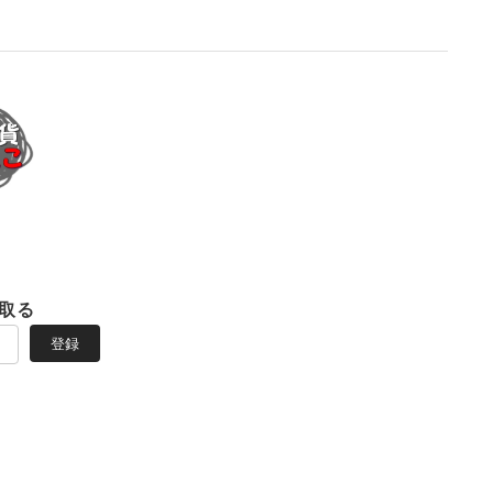
取る
登録