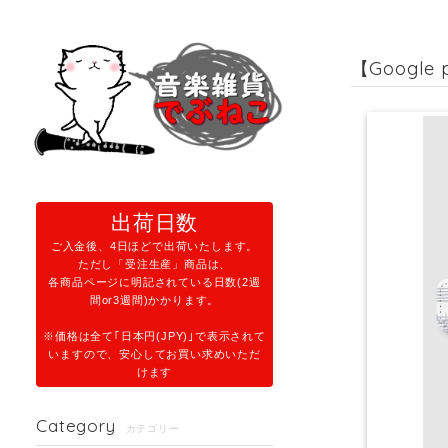
【Googl
出荷日数
ご入金後、4日ほどで出荷いたします。
ただし「受注生産」商品は、
各商品ページに明記されている日数(2週
間or3週間)かかります。
※価格は全て｢日本円(JPY)｣で表示されて
いますので、安心してお買い求めいただ
けます
Category
カテゴリー