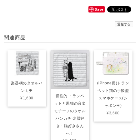
Save
通報する
関連商品
(iPhone用)トラン
楽器柄のタオルハ
ペット猫の手帳型
ンカチ
個性的 トランペ
スマホケース(シ
¥1,600
ットと黒猫の音楽
ャボン玉)
モチーフのタオル
¥3,600
ハンカチ‍ 楽器好
き・猫好きさん
へ！